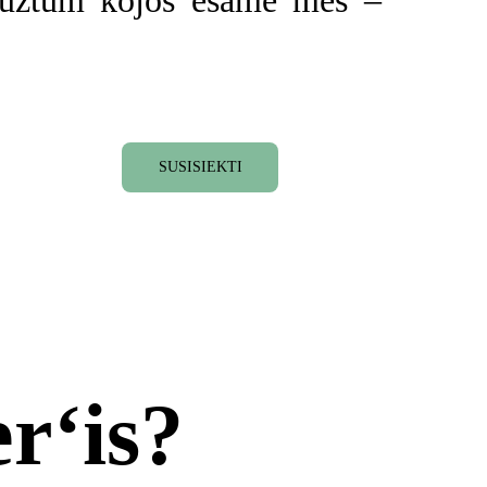
aužtum kojos esame mes –
SUSISIEKTI
r‘is?