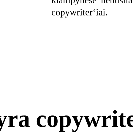
klampynėse nenusil
copywriter‘iai.
yra copywrite