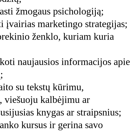
rasti žmogaus psichologiją;
i įvairias marketingo strategijas;
į prekinio ženklo, kuriam kuria 
škoti naujausios informacijos apie 
;
aito su tekstų kūrimu, 
 viešuoju kalbėjimu ar 
usijusias knygas ar straipsnius;
lanko kursus ir gerina savo 