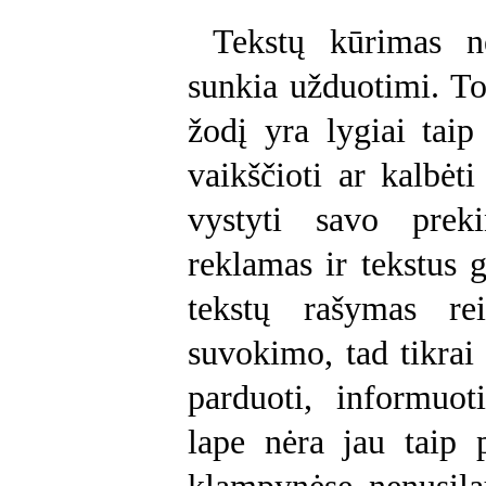
Tekstų kūrimas ne
sunkia užduotimi. To
žodį yra lygiai taip
vaikščioti ar kalbėt
vystyti savo preki
reklamas ir tekstus g
tekstų rašymas rei
suvokimo, tad tikrai 
parduoti, informuo
lape nėra jau taip 