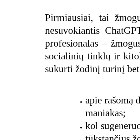
Pirmiausiai, tai žmogu
nesuvokiantis ChatGPT
profesionalas – žmogus,
socialinių tinklų ir kito
sukurti žodinį turinį be
apie rašomą d
maniakas;
kol sugeneruoj
tūkstančius ž