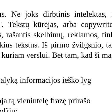
s. Ne joks dirbtinis intelektas,
. Tekstų kūrėjas, arba copywrit
 rašantis skelbimų, reklamos, tink
kius tekstus. Iš pirmo žvilgsnio, ta
t kuriam verslui. Bet tam, kad ši mag
alyką informacijos ieško lyg 
a tą vienintelę frazę prirašo 
odžių;