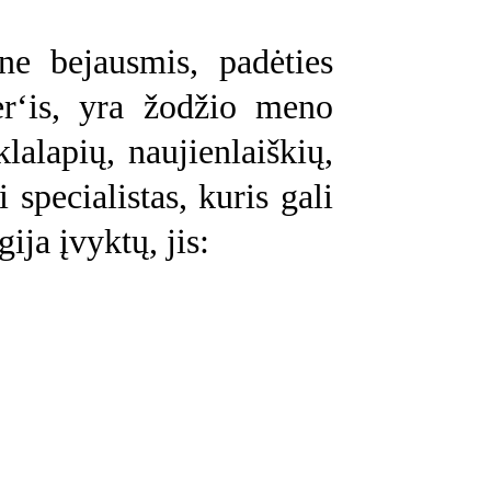
 ne bejausmis, padėties
er‘is, yra žodžio meno
lalapių, naujienlaiškių,
i specialistas, kuris gali
ija įvyktų, jis: