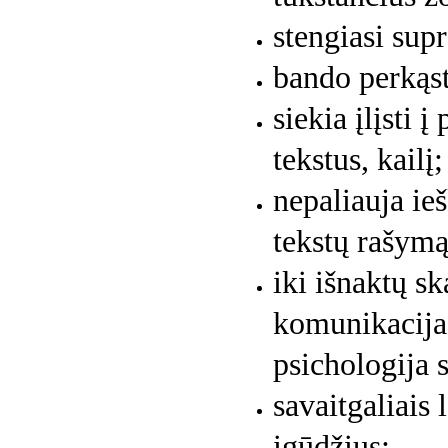
stengiasi sup
bando perkąst
siekia įlįsti 
tekstus, kailį;
nepaliauja ie
tekstų rašymą
iki išnaktų sk
komunikacija,
psichologija s
savaitgaliais 
įgūdžius;