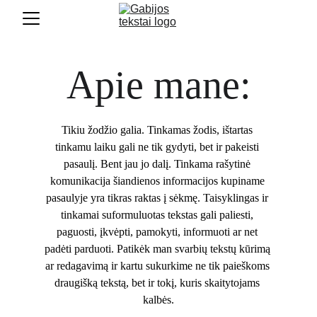
Apie mane:
Tikiu žodžio galia. Tinkamas žodis, ištartas 
tinkamu laiku gali ne tik gydyti, bet ir pakeisti 
pasaulį. Bent jau jo dalį. Tinkama rašytinė 
komunikacija šiandienos informacijos kupiname 
pasaulyje yra tikras raktas į sėkmę. Taisyklingas ir 
tinkamai suformuluotas tekstas gali paliesti, 
paguosti, įkvėpti, pamokyti, informuoti ar net 
padėti parduoti. Patikėk man svarbių tekstų kūrimą 
ar redagavimą ir kartu sukurkime ne tik paieškoms 
draugišką tekstą, bet ir tokį, kuris skaitytojams 
kalbės.